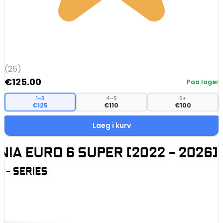
(26)
€
125.00
Paa lager
1–3
4–5
6+
€125
€110
€100
Laeg i kurv