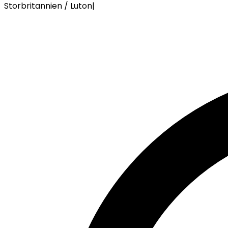
Storbritannien / Luton
|