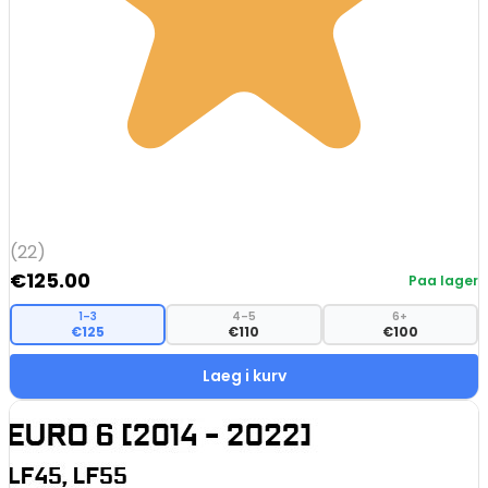
(22)
€
125.00
Paa lager
1–3
4–5
6+
€125
€110
€100
Laeg i kurv