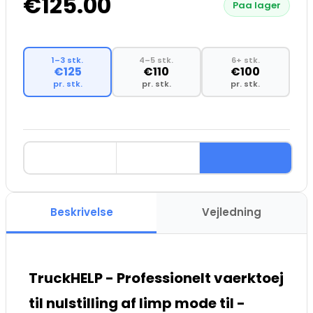
€125.00
Paa lager
1–3 stk.
4–5 stk.
6+ stk.
€125
€110
€100
pr. stk.
pr. stk.
pr. stk.
Beskrivelse
Vejledning
TruckHELP - Professionelt vaerktoej
til nulstilling af limp mode til -